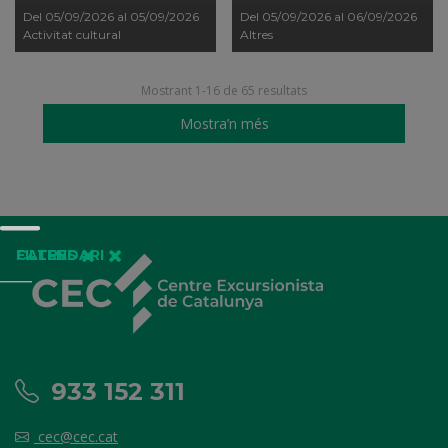
Del 05/09/2026 al 05/09/2026
Del 05/09/2026 al 06/09/2026
Activitat cultural
Altres
Mostrant 1-16 de 65 resultats
Mostra’n més
FILTRES
CALENDARI
933 152 311
cec@cec.cat