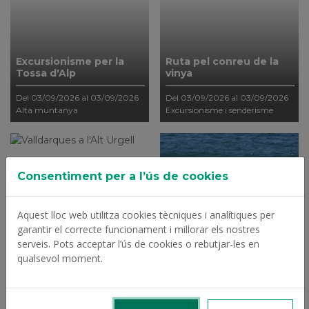
Excursionisme per la
Ruta pel conreu de la
Tossa d'Alp
vinya
Del 03/09/2026 al 03/09/2026
Del 03/09/2026 al 03/09/2026
Alta muntanya
Excursionisme i senderisme
Consentiment per a l’ús de cookies
Aquest lloc web utilitza cookies tècniques i analítiques per
garantir el correcte funcionament i millorar els nostres
Marxa Aquàtica - 1a
serveis. Pots acceptar l’ús de cookies o rebutjar-les en
Valldarques a l'Alt Urgell
sortida setembre 2026
qualsevol moment.
Del 05/09/2026 al 05/09/2026
Del 05/09/2026 al 05/09/2026
Excursionisme i senderisme
Marxa aquàtica