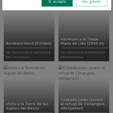
Sí, accepto
No, gràcies
Ascensió a la Tossa
Besiberri Nord (3.008m)
Plana de Lles (2905 m)
Del 05/09/2026 al 06/09/2026
Del 05/09/2026 al 05/09/2026
Alta muntanya
Alta muntanya
Trobada joves i joves+
Visita a la Torre de les
al refugi de Conangles -
Aigües del Besòs
Allotjament