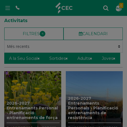
0
Activitats
FILTRES
CALENDARI
4
A la Seu Social
Sortides
Adults
Joves
2026-2027
2026-2027
Entrenaments
Entrenaments Personal
Personals - Planificació
- Planificació
entrenaments de
entrenaments de força
resistència