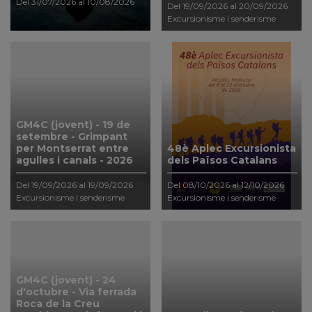
Del 31/07/2026 al 10/08/2026
Del 19/09/2026 al 20/09/2026
Excursionisme i senderisme
GM4C (jovent) - 19 de
setembre - Grimpant
per Montserrat entre
48è Aplec Excursionista
agulles i canals - 2026
dels Països Catalans
Del 19/09/2026 al 19/09/2026
Del 08/10/2026 al 12/10/2026
Excursionisme i senderisme
Excursionisme i senderisme
GM4C (jovent) - 24
d'octubre - Via ferrada
Roca de la Creu