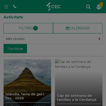
0
Activitats
FILTRES
CALENDARI
1
Famílies
Islàndia, terra de gel i
Cap de setmana de
foc - 2026
famílies a la Cerdanya