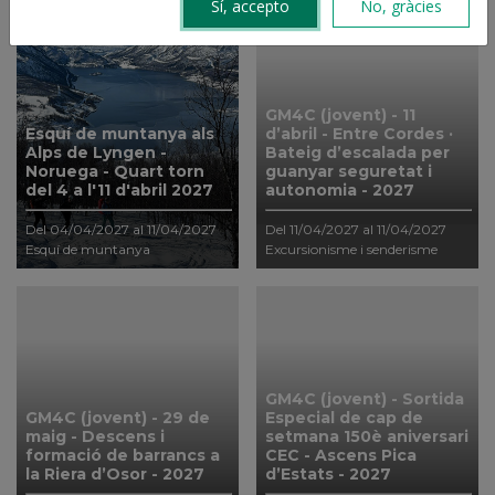
Sí, accepto
No, gràcies
GM4C (jovent) - 11
Esquí de muntanya als
d’abril - Entre Cordes ·
Alps de Lyngen -
Bateig d’escalada per
Noruega - Quart torn
guanyar seguretat i
del 4 a l'11 d'abril 2027
autonomia - 2027
Del 04/04/2027 al 11/04/2027
Del 11/04/2027 al 11/04/2027
Esquí de muntanya
Excursionisme i senderisme
GM4C (jovent) - Sortida
GM4C (jovent) - 29 de
Especial de cap de
maig - Descens i
setmana 150è aniversari
formació de barrancs a
CEC - Ascens Pica
la Riera d’Osor - 2027
d’Estats - 2027