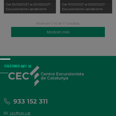
Del 29/05/2027 al 29/05/2027
Del 11/09/2027 al 12/09/2027
Excursionisme i senderisme
Excursionisme i senderisme
Mostrant 1-16 de 17 resultats
Mostra’n més
FILTRES
CALENDARI
933 152 311
cec@cec.cat