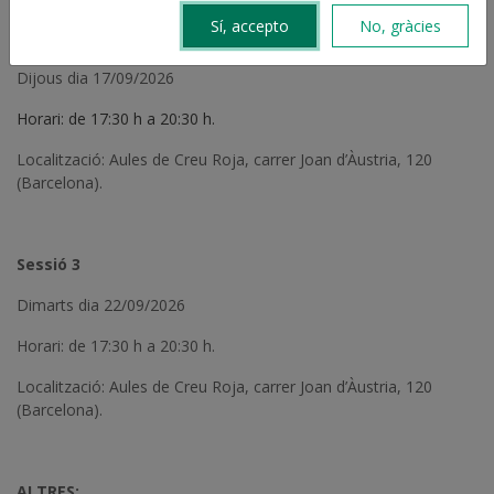
Sí, accepto
No, gràcies
Sessió 2
Dijous dia 17/09/2026
Horari: de 17:30 h a 20:30 h.
Localització: Aules de Creu Roja, carrer Joan d’Àustria, 120
(Barcelona).
Sessió 3
Dimarts dia 22/09/2026
Horari: de 17:30 h a 20:30 h.
Localització: Aules de Creu Roja, carrer Joan d’Àustria, 120
(Barcelona).
ALTRES: