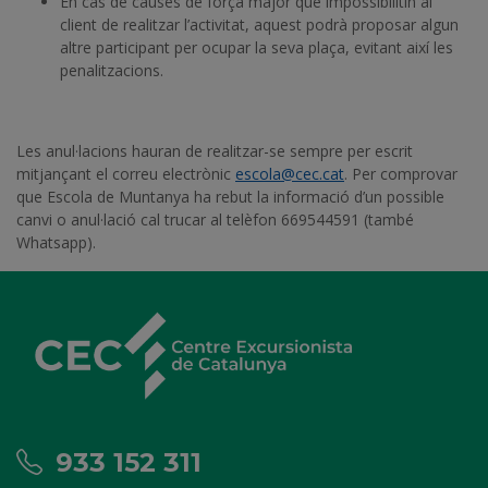
En cas de causes de força major que impossibilitin al
client de realitzar l’activitat, aquest podrà proposar algun
altre participant per ocupar la seva plaça, evitant així les
penalitzacions.
Les anul·lacions hauran de realitzar-se sempre per escrit
mitjançant el correu electrònic
escola@cec.cat
. Per comprovar
que Escola de Muntanya ha rebut la informació d’un possible
canvi o anul·lació cal trucar al telèfon 669544591 (també
Whatsapp).
933 152 311