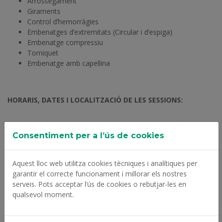
Arrossegament
Giraments
Control d’hemorràgies
Embenatges d’extremitats (Circular i d’espiga)
Embenatge compressiu
Torniquet
Embenatge amb capellina
HORARIS, DATES I LOCALITZACIÓ DE LES SESSIONS:
Consentiment per a l’ús de cookies
Sessió 1
Dimarts dia 15/09/2026
Aquest lloc web utilitza cookies tècniques i analítiques per
Horari: de 18:30 h a 20:30 h.
garantir el correcte funcionament i millorar els nostres
serveis. Pots acceptar l’ús de cookies o rebutjar-les en
Sessió telemàtica. S'enviarà l'enllaç per e-mail als participants
qualsevol moment.
uns dies abans.