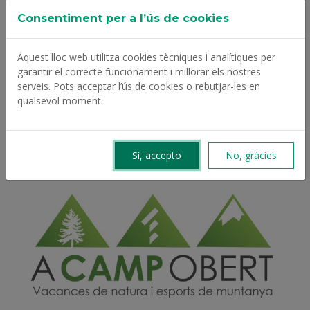
Consentiment per a l’ús de cookies
Aquest lloc web utilitza cookies tècniques i analítiques per
CONTACTE
garantir el correcte funcionament i millorar els nostres
serveis. Pots acceptar l’ús de cookies o rebutjar-les en
Per a més informació o dubtes:
qualsevol moment.
atencio@cec.cat
933 15 23 11
Sí, accepto
No, gràcies
☎