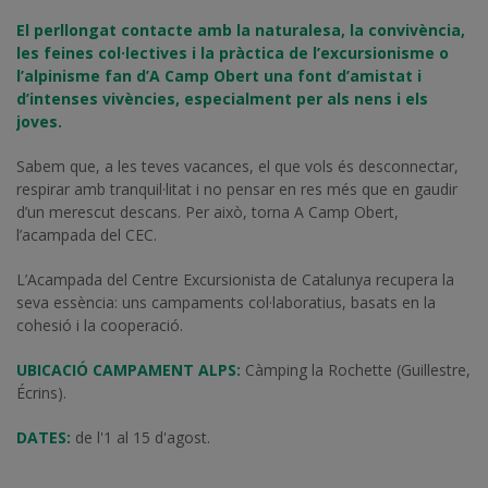
El perllongat contacte amb la naturalesa, la convivència,
les feines col·lectives i la pràctica de l’excursionisme o
l’alpinisme fan d’A Camp Obert una font d’amistat i
d’intenses vivències, especialment per als nens i els
joves.
Sabem que, a les teves vacances, el que vols és desconnectar,
respirar amb tranquil·litat i no pensar en res més que en gaudir
d’un merescut descans. Per això, torna A Camp Obert,
l’acampada del CEC.
L’Acampada del Centre Excursionista de Catalunya recupera la
seva essència: uns campaments col·laboratius, basats en la
cohesió i la cooperació.
UBICACIÓ CAMPAMENT ALPS
:
Càmping la Rochette (Guillestre,
Écrins).
DATES:
de l'1 al 15 d'agost.