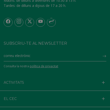
Matins:
de dilluns a divendres de 10:30 a 13 h.
Tardes:
de dilluns a dijous de 17 a 20 h.
SUBSCRIU-TE AL NEWSLETTER
Su
Consulta la nostra
política de privacitat
ACTIVITATS
EL CEC