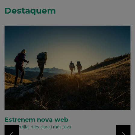
Destaquem
G
m
Co
Estrenem nova web
Més senzilla, més clara i més teva