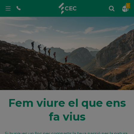
0
Fem viure el que ens
fa vius
Si busques un lloc per compartir la teva passió per la natura,