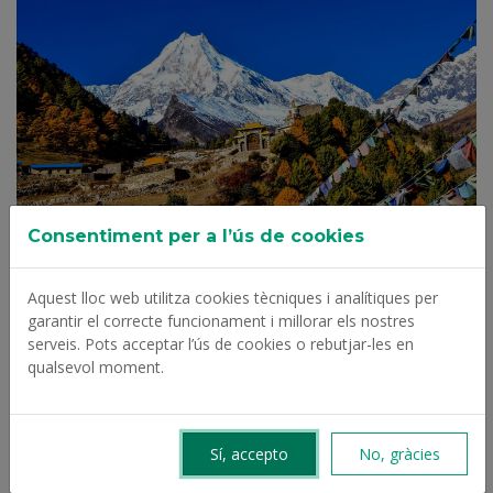
Consentiment per a l’ús de cookies
Aquest lloc web utilitza cookies tècniques i analítiques per
garantir el correcte funcionament i millorar els nostres
VIATGES
serveis. Pots acceptar l’ús de cookies o rebutjar-les en
qualsevol moment.
Agost, 2026
Sí, accepto
No, gràcies
D
D
D
D
D
D
D