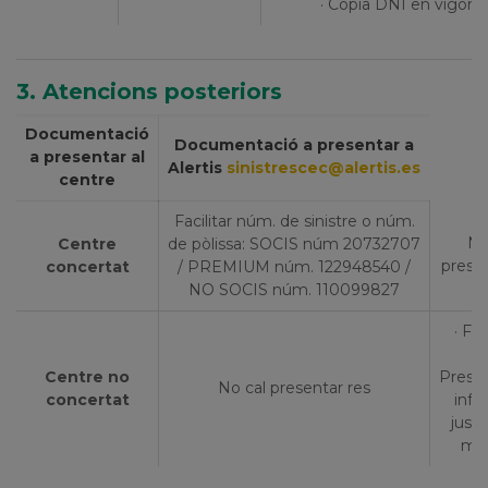
· Còpia DNI en vigor
3. Atencions posteriors
Documentació
Documentació a presentar a
a presentar al
Alertis
sinistrescec@alertis.es
centre
Facilitar núm. de sinistre o núm.
No
Centre
de pòlissa: SOCIS núm 20732707
presen
concertat
/ PREMIUM núm. 122948540 /
NO SOCIS núm. 110099827
· Fa
Centre no
Prescr
No cal presentar res
concertat
info
justi
me