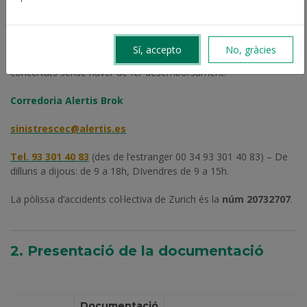
Qualsevol accident, per poc important que sembli,
notifiqueu-lo per telèfon en el termini màxim de 7 dies
;
d’aquesta manera evitareu quedar fora de la cobertura de
Sí, accepto
No, gràcies
l’assegurança i podreu accedir als serveis dels centres
concertats sense haver de fer desemborsament:
Corredoria Alertis Brok
sinistrescec@alertis.es
Tel. 93 301 40 83
(des de l’estranger 00 34 93 301 40 83) – De
dilluns a dijous: de 9 a 18h, DIvendres de 9 a 15h.
La pòlissa d’accidents col·lectiva de Zurich és la
núm 20732707
.
2. Presentació de la documentació
Documentació