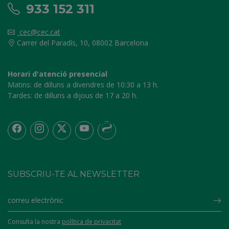
933 152 311
cec@cec.cat
Carrer del Paradís, 10, 08002 Barcelona
Horari d'atenció presencial
Matins:
de dilluns a divendres de 10:30 a 13 h.
Tardes:
de dilluns a dijous de 17 a 20 h.
SUBSCRIU-TE AL NEWSLETTER
Su
Consulta la nostra
política de privacitat