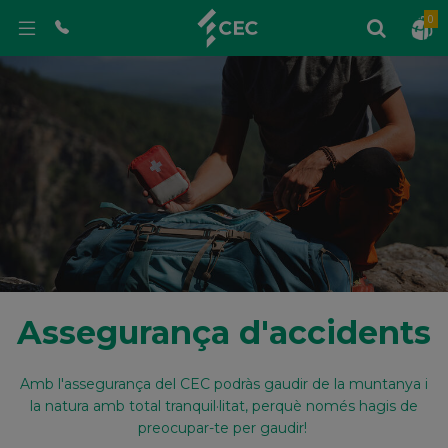
0
Assegurança d'accidents
Amb l'assegurança del CEC podràs gaudir de la muntanya i
la natura amb total tranquil·litat, perquè només hagis de
preocupar-te per gaudir!