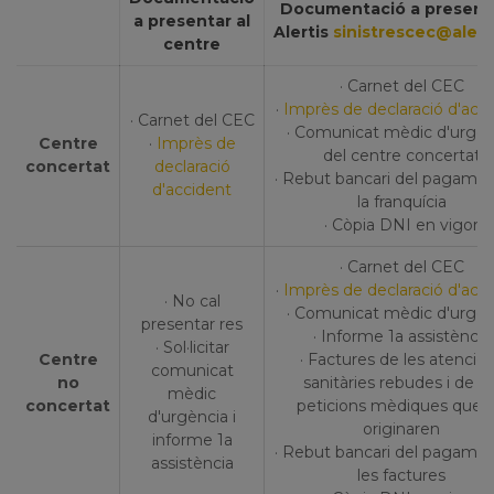
Documentació a present
a presentar al
Alertis
sinistrescec@alert
centre
· Carnet del CEC
·
Imprès de declaració d'acc
· Carnet del CEC
· Comunicat mèdic d'urgèn
Centre
·
Imprès de
del centre concertat
concertat
declaració
· Rebut bancari del pagame
d'accident
la franquícia
· Còpia DNI en vigor
· Carnet del CEC
·
Imprès de declaració d'acc
· No cal
· Comunicat mèdic d'urgèn
presentar res
· Informe 1a assistència
· Sol·licitar
Centre
· Factures de les atencio
comunicat
no
sanitàries rebudes i de le
mèdic
concertat
peticions mèdiques que l
d'urgència i
originaren
informe 1a
· Rebut bancari del pagame
assistència
les factures