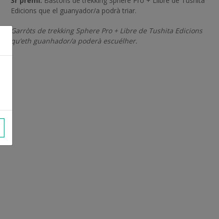
3r premi:
Bastons de trekking Sphere Pro + Llibre de Tushita
Edicions que el guanyador/a podrà triar.
Garròts de trekking Sphere Pro + Libre de Tushita Edicions
qu’eth guanhador/a poderà escuélher.