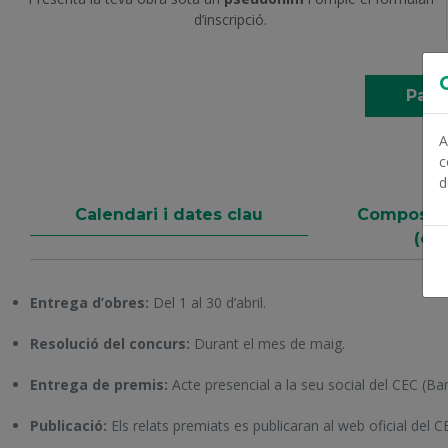
d’inscripció.
Parti
A
c
d
Calendari i dates clau
Composició
(cat
Entrega d’obres:
Del 1 al 30 d’abril.
Resolució del concurs:
Durant el mes de maig.
Entrega de premis:
Acte presencial a la seu social del CEC (Ba
Publicació:
Els relats premiats es publicaran al web oficial del C