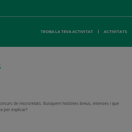
TROBA LA TEVA ACTIVITAT
ACTIVITATS
s
concurs de microrelats. Busquem històries breus, intenses i que
a per explicar?