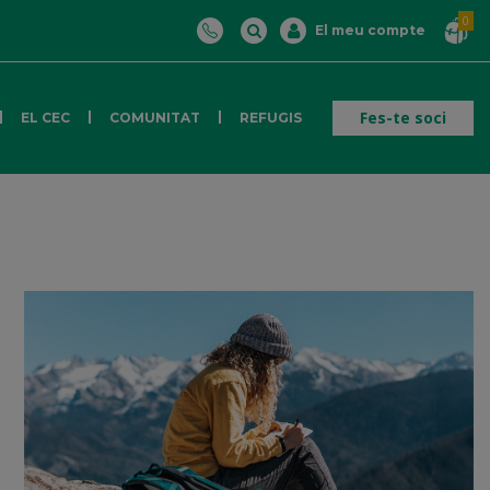
0
El meu compte
Fes-te soci
EL CEC
COMUNITAT
REFUGIS