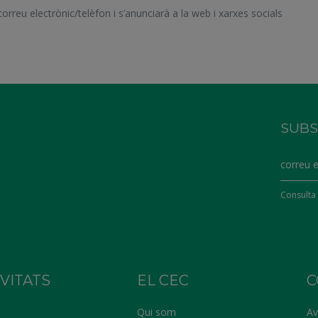
reu electrònic/telèfon i s’anunciarà a la web i xarxes socials
SUBS
Consulta 
IVITATS
EL CEC
C
Qui som
Av