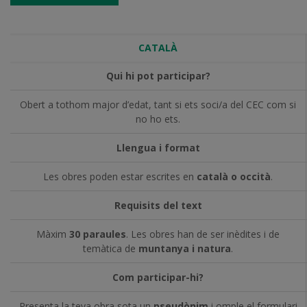
CATALÀ
Qui hi pot participar?
Obert a tothom major d’edat, tant si ets soci/a del CEC com si
no ho ets.
Llengua i format
Les obres poden estar escrites en
català o occità
.
Requisits del text
Màxim
30 paraules
. Les obres han de ser inèdites i de
temàtica de
muntanya i natura
.
Com participar-hi?
Presenta la teva obra sota un
pseudònim
i omple el formulari