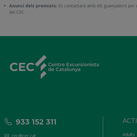
Anunci dels premiats:
Es contactarà amb els guanyadors per cor
del CEC.
ACT
933 152 311
Adults
cec@cec.cat