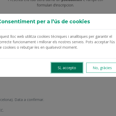
formulari d’inscripcion.
Consentiment per a l’ús de cookies
cipa!
quest lloc web utilitza cookies tècniques i analítiques per garantir el
orrecte funcionament i millorar els nostres serveis. Pots acceptar l’ús
e cookies o rebutjar-les en qualsevol moment.
 del jurat
Composició del jurat
alà)
(occità)
Sí, accepto
No, gràcies
rcelona). Data a confirmar.
EC.