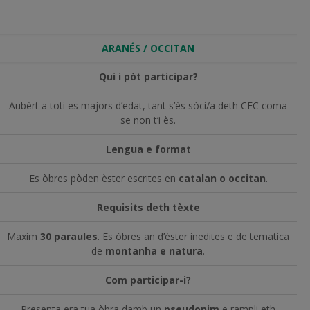
ARANÉS / OCCITAN
Qui i pòt participar?
Aubèrt a toti es majors d’edat, tant s’ès sòci/a deth CEC coma
se non t’i ès.
Lengua e format
Es òbres pòden èster escrites en
catalan o occitan
.
Requisits deth tèxte
Maxim
30 paraules
. Es òbres an d’èster inedites e de tematica
de
montanha e natura
.
Com participar-i?
Presenta era tua òbra damb un
pseudonim
e rampli eth