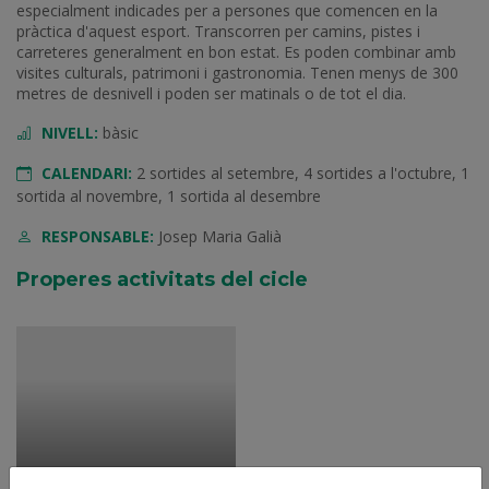
especialment indicades per a persones que comencen en la
pràctica d'aquest esport. Transcorren per camins, pistes i
carreteres generalment en bon estat. Es poden combinar amb
visites culturals, patrimoni i gastronomia. Tenen menys de 300
metres de desnivell i poden ser matinals o de tot el dia.
NIVELL:
bàsic
CALENDARI:
2 sortides al setembre, 4 sortides a l'octubre, 1
sortida al novembre, 1 sortida al desembre
RESPONSABLE:
Josep Maria Galià
Properes activitats del cicle