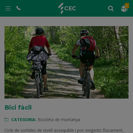
0
Bici fàcil
CATEGORIA:
Bicicleta de muntanya
Cicle de sortides de nivell assequible i poc exigents físicament,