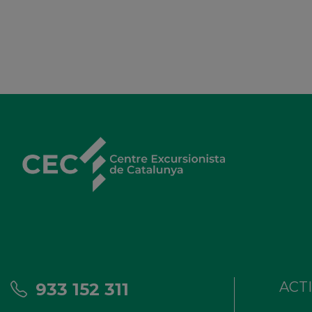
ACT
933 152 311