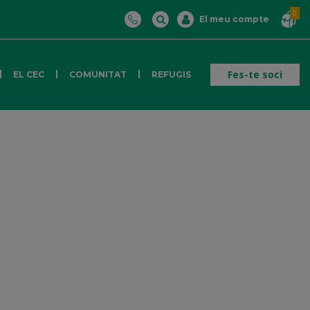
0
El meu compte
Fes-te soci
EL CEC
COMUNITAT
REFUGIS